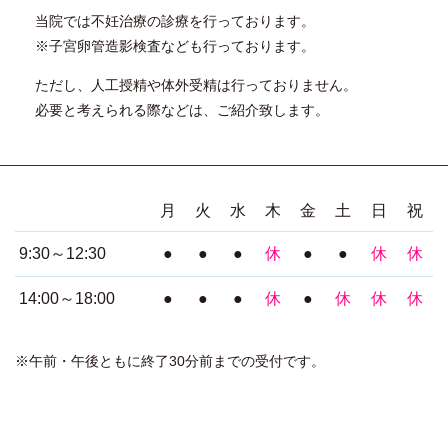
当院では不妊治療の診療を行っております。
※子宮卵管造影検査なども行っております。
ただし、人工授精や体外受精は行っておりません。
必要と考えられる際などは、ご紹介致します。
月
火
水
木
金
土
日
祝
9:30～12:30
●
●
●
休
●
●
休
休
14:00～18:00
●
●
●
休
●
休
休
休
※午前・午後ともに終了30分前までの受付です。