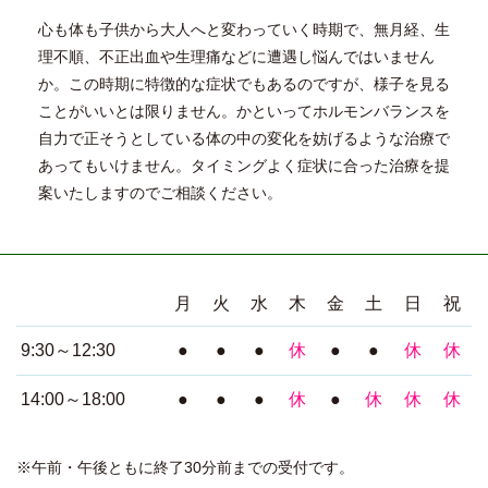
心も体も子供から大人へと変わっていく時期で、無月経、生
理不順、不正出血や生理痛などに遭遇し悩んではいません
か。この時期に特徴的な症状でもあるのですが、様子を見る
ことがいいとは限りません。かといってホルモンバランスを
自力で正そうとしている体の中の変化を妨げるような治療で
あってもいけません。タイミングよく症状に合った治療を提
案いたしますのでご相談ください。
月
火
水
木
金
土
日
祝
9:30～12:30
●
●
●
休
●
●
休
休
14:00～18:00
●
●
●
休
●
休
休
休
※午前・午後ともに終了30分前までの受付です。