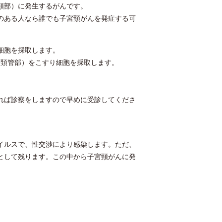
頸部）に発生するがんです。
のある人なら誰でも子宮頸がんを発症する可
細胞を採取します。
宮頚管部）をこすり細胞を採取します。
れば診察をしますので早めに受診してくださ
イルスで、性交渉により感染します。ただ、
として残ります。この中から子宮頸がんに発