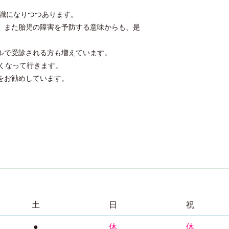
常識になりつつあります。
、また胎児の障害を予防する意味からも、是
ルで受診される方も増えています。
くなって行きます。
をお勧めしています。
土
日
祝
●
休
休