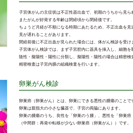
子宮体がんの主症状は不正性器出血で、初期のうちから見ら
またがんが好発する年齢は閉経頃から閉経後です。
ちょうど月経が不順になる時期にあたるため、不正出血を見
見が遅れることがあります。
閉経前後に不正出血が見られた場合には、体がん検診を受け
子宮体がん検診では、まず子宮腔内に器具を挿入し、細胞を
陰性・擬陽性・陽性に分類し、擬陽性・陽性の場合は精密検
精密検査は子宮内膜の組織検査を行います。
卵巣がん検診
卵巣癌（卵巣がん）とは、卵巣にできる悪性の腫瘍のことで
卵巣は親指大の小さな臓器で、子宮の両脇にあります。
卵巣の腫瘍のうち、良性を「卵巣のう腫」、悪性を「卵巣癌
（中間群：再発や転移が少ない卵巣癌（卵巣がん））です。