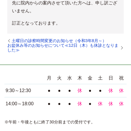
先に院内からの案内させて頂いた方へは、申し訳ござ
いません。
訂正となっております。
土曜日の診察時間変更のお知らせ（令和3年8月～）
お盆休み等のお知らせについて≪12日（木）も休診となりま
した≫
月
火
水
木
金
土
日
祝
9:30～12:30
●
●
●
休
●
●
休
休
14:00～18:00
●
●
●
休
●
休
休
休
※午前・午後ともに終了30分前までの受付です。