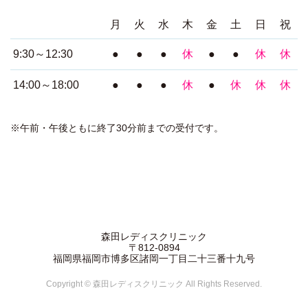
月
火
水
木
金
土
日
祝
9:30～12:30
●
●
●
休
●
●
休
休
14:00～18:00
●
●
●
休
●
休
休
休
※午前・午後ともに終了30分前までの受付です。
森田レディスクリニック
〒812-0894
福岡県福岡市博多区諸岡一丁目二十三番十九号
Copyright © 森田レディスクリニック All Rights Reserved.