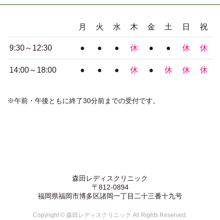
月
火
水
木
金
土
日
祝
9:30～12:30
●
●
●
休
●
●
休
休
14:00～18:00
●
●
●
休
●
休
休
休
※午前・午後ともに終了30分前までの受付です。
森田レディスクリニック
〒812-0894
福岡県福岡市博多区諸岡一丁目二十三番十九号
Copyright © 森田レディスクリニック All Rights Reserved.